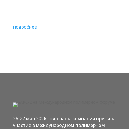
заказчиков, и техническая поддержка. Мы
можем изготовить нужным вам ассортимент
добавок для любых видов полимеров.
Подробнее
26-27 мая 2026 года наша компания приняла
участие в международном полимерном