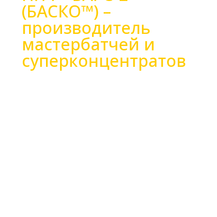
(БАСКО™) –
производитель
мастербатчей и
суперконцентратов
Научно-производственная фирма «БАРС-2»
(БАСКО™) успешно работает на российском
рынке полимерных материалов с 1992 года.
На протяжении 30 лет мы делаем все
возможное, чтобы стремительно и
профессионально развиваться и занимать
лидирующие позиции в полимерной отрасли.
Компания «БАРС-2» занимает четверть
российского рынка концентратов красителей
(мастербатчей) для окрашивания и
модификации термопластичных полимеров.