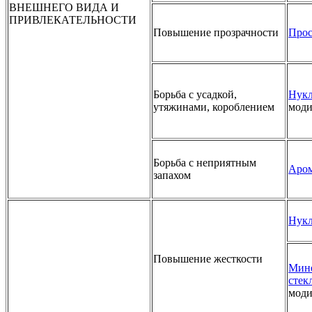
ВНЕШНЕГО ВИДА И
ПРИВЛЕКАТЕЛЬНОСТИ
Повышение прозрачности
Прос
Борьба с усадкой,
Нукл
утяжинами, короблением
мод
Борьба с неприятным
Аром
запахом
Нукл
Повышение жесткости
Мине
стек
мод