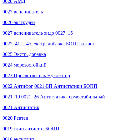
0028 АМД
0027 вспениватель
0026 экструден
0027 вспениватель эндо 0027_15
0025_41_ _45 Экстр. добавка БОПП и каст
0025 Экстр. добавка
0024 морозостойкий
0023 Просветлитель Нуклеатор
0022 Антифог
0021-БП Антистатики БОПП
0021_19 0021_26 Антистатик термостабильный
0021 Антистатик
0020 Ревтен
0019 слип антистат БОПП
0018 антислип